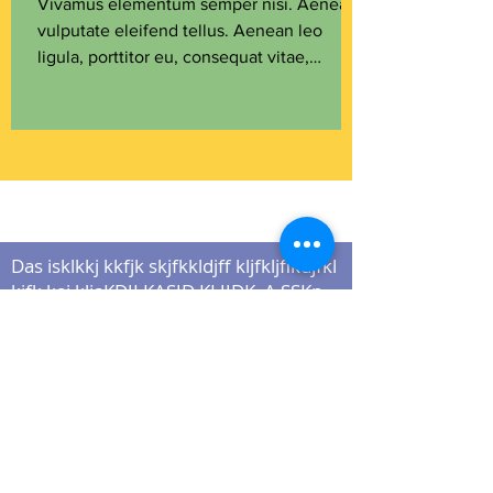
Vivamus elementum semper nisi. Aenean
vulputate eleifend tellus. Aenean leo
ligula, porttitor eu, consequat vitae,
eleifend ac, enim....
Das isklkkj kkfjk skjfkkldjff kljfkljflkdjfkl
kjfk kaj kljaKDJLKASJD KLJJDK A SSKn.
Das
Kursprogramm 2018
Das ist ein Textabschnitt. Klicken Sie
hier, um Ihren eigenen Text
hinzuzufügen und zu bearbeiten.
PROGRAMM