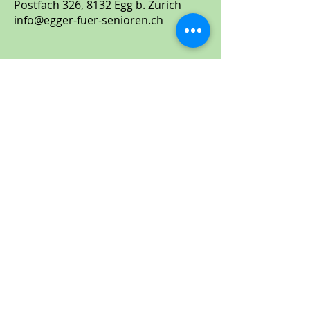
Postfach 326, 8132 Egg b. Zürich
info@egger-fuer-senioren.ch