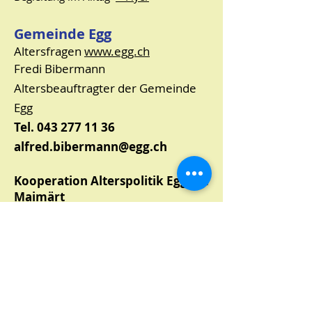
Gemeinde Egg
Altersfragen
www.egg.ch
Fredi Bibermann
Altersbeauftragter der Gemeinde
Egg
Tel.
043 277 11 36
alfred.bibermann@egg.ch
Kooperation Alterspolitik Egg am
Maimärt
https://www.egg.ch/anlaesseaktuell
es/7456429
Benevol Freiwilligenarbeit
www.benevol-jobs.ch/de
Freiwilligenpool Egg