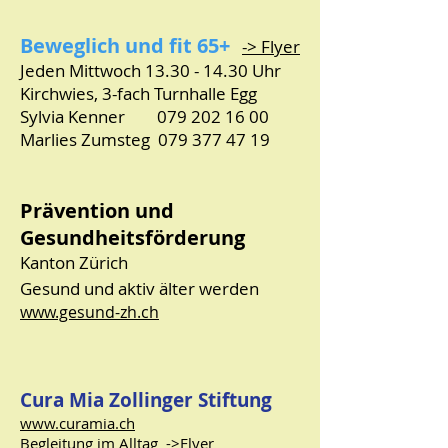
Beweglich und fit 65+
-> Flyer
Jeden Mittwoch
13.30 - 14.30
Uhr
Kirchwies, 3-fach Turnhalle Egg
Sylvia Kenner
079 202 16 00
Marlies Zumsteg
079 377 47 19
Prävention und
Gesundheitsförderung
Kanton Zürich
Gesund und aktiv älter werden
www.gesund-zh.ch
Cura Mia Zollinger Stiftung
www.curamia.ch
Begleitung im Alltag
->Flyer